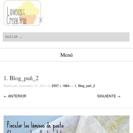
Buscar
Menú
Saltar al contenido.
1. Blog_pañ_2
2557 × 1864
1. Blog_pañ_2
Publicado
septiembre 15, 2013
en
en
← ANTERIOR
SIGUIENTE →