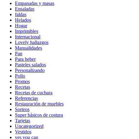
Empanadas y masas
Ensaladas
faldas
Helados
Hogar
Imprimibles
Internacional
Lovely hallazgos
Manualidades
Pan
Para beber
Pasteles salados
Personalizando
Pollo
Promos
Recetas
Recetas de cuchara
Referencias
Restauración de muebles
Sorteos
Super básicos de costura
Tarjetas
Uncategorized
Vestidos
yes you can