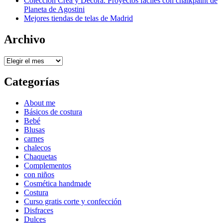
Colección Crea y Decora. Proyectos fáciles con chalkpaint de
Planeta de Agostini
Mejores tiendas de telas de Madrid
Archivo
Archivo
Categorías
About me
Básicos de costura
Bebé
Blusas
carnes
chalecos
Chaquetas
Complementos
con niños
Cosmética handmade
Costura
Curso gratis corte y confección
Disfraces
Dulces