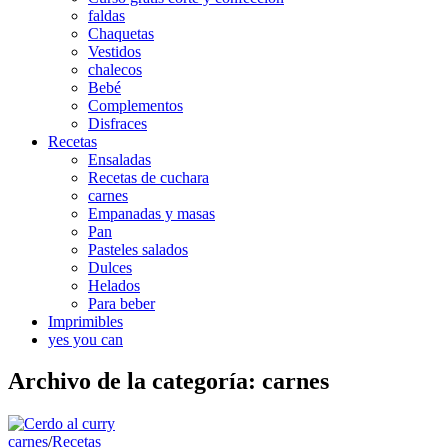
faldas
Chaquetas
Vestidos
chalecos
Bebé
Complementos
Disfraces
Recetas
Ensaladas
Recetas de cuchara
carnes
Empanadas y masas
Pan
Pasteles salados
Dulces
Helados
Para beber
Imprimibles
yes you can
Archivo de la categoría:
carnes
carnes
/
Recetas