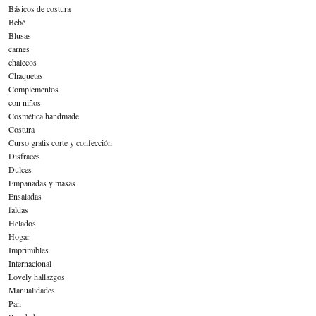
Básicos de costura
Bebé
Blusas
carnes
chalecos
Chaquetas
Complementos
con niños
Cosmética handmade
Costura
Curso gratis corte y confección
Disfraces
Dulces
Empanadas y masas
Ensaladas
faldas
Helados
Hogar
Imprimibles
Internacional
Lovely hallazgos
Manualidades
Pan