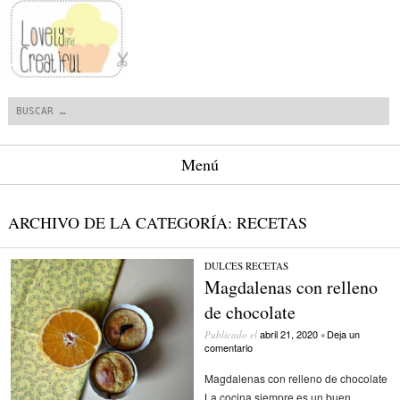
Buscar
Menú
Saltar al contenido.
ARCHIVO DE LA CATEGORÍA:
RECETAS
DULCES
/
RECETAS
Magdalenas con relleno
de chocolate
abril 21, 2020
Deja un
Publicado el
•
comentario
Magdalenas con relleno de chocolate
La cocina siempre es un buen