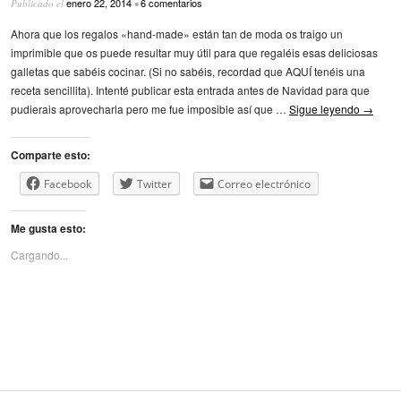
enero 22, 2014
6 comentarios
Publicado el
•
Ahora que los regalos «hand-made» están tan de moda os traigo un
imprimible que os puede resultar muy útil para que regaléis esas deliciosas
galletas que sabéis cocinar. (Si no sabéis, recordad que AQUÍ tenéis una
receta sencillita). Intenté publicar esta entrada antes de Navidad para que
pudierais aprovecharla pero me fue imposible así que …
Sigue leyendo
→
Comparte esto:
Facebook
Twitter
Correo electrónico
Me gusta esto:
Cargando...