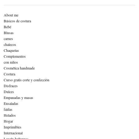
About me
Básicos de costura
Bebé
Blusas
carnes
chalecos
Chaquetas
Complementos
con niños
Cosmética handmade
Costura
Curso gratis corte y confección
Disfraces
Dulces
Empanadas y masas
Ensaladas
faldas
Helados
Hogar
Imprimibles
Internacional
Lovely hallazgos