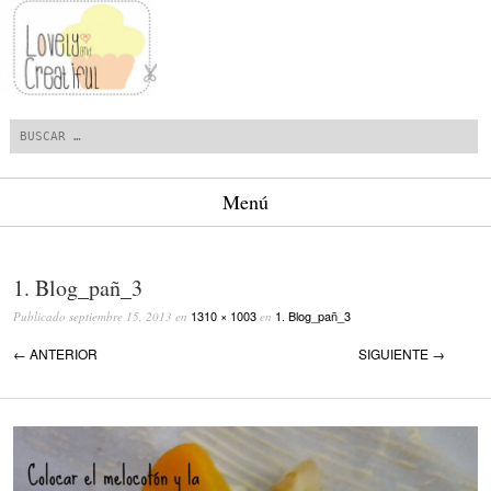
Buscar
Menú
Saltar al contenido.
1. Blog_pañ_3
1310 × 1003
1. Blog_pañ_3
Publicado
septiembre 15, 2013
en
en
← ANTERIOR
SIGUIENTE →