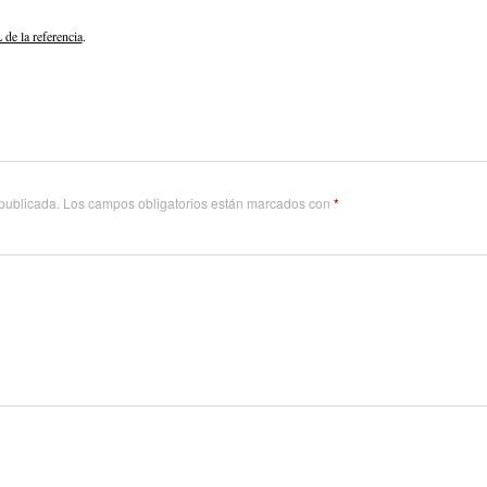
de la referencia
.
 publicada.
Los campos obligatorios están marcados con
*