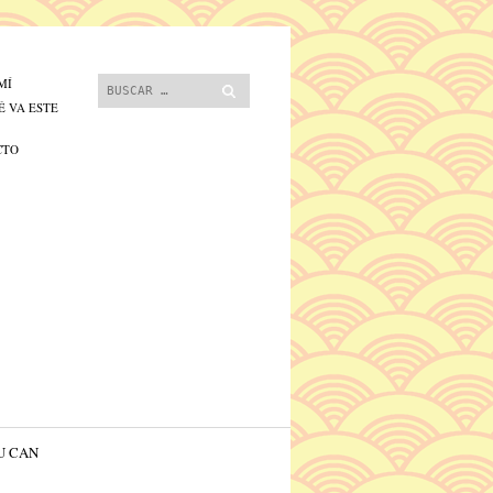
 contenido.
Buscar
MÍ
É VA ESTE
CTO
U CAN