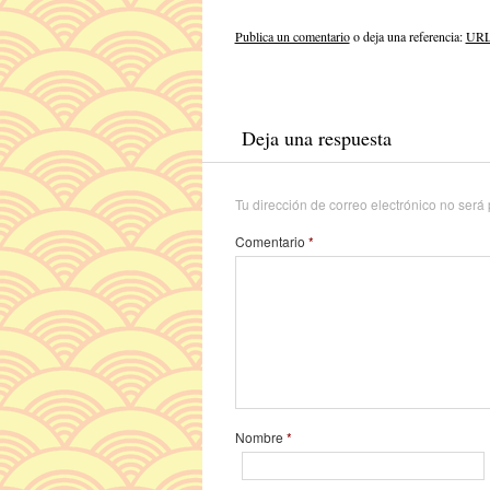
Publica un comentario
o deja una referencia:
URL 
Deja una respuesta
Tu dirección de correo electrónico no será
Comentario
*
Nombre
*