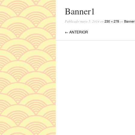
Banner1
230 × 278
Banner
Publicado
mayo 5, 2014
en
en
← ANTERIOR