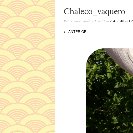
Chaleco_vaquero
794 × 616
Ch
Publicado
noviembre 3, 2013
en
en
← ANTERIOR