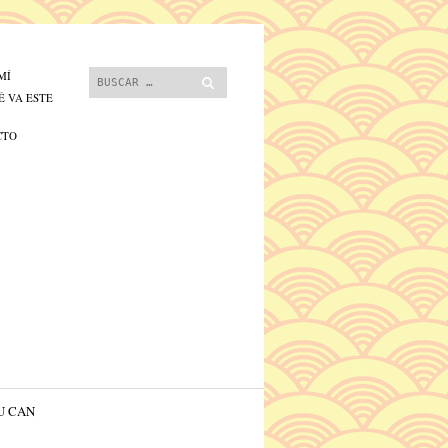
 contenido.
Buscar
MÍ
É VA ESTE
CTO
U CAN