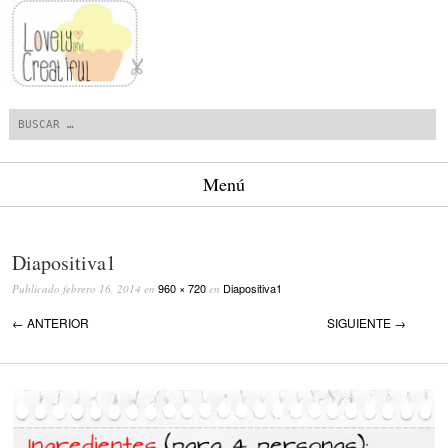
Buscar
Menú
Saltar al contenido.
Diapositiva1
960 × 720
Diapositiva1
Publicado
febrero 16, 2014
en
en
← ANTERIOR
SIGUIENTE →