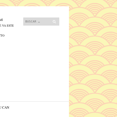
 contenido.
Buscar
MÍ
É VA ESTE
CTO
U CAN