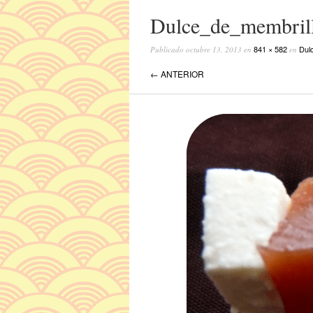
Dulce_de_membril
841 × 582
Dul
Publicado
octubre 13, 2013
en
en
← ANTERIOR