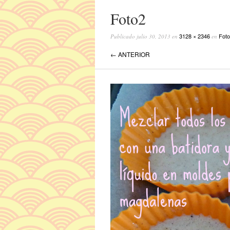
Foto2
3128 × 2346
Foto
Publicado
julio 30, 2013
en
en
← ANTERIOR