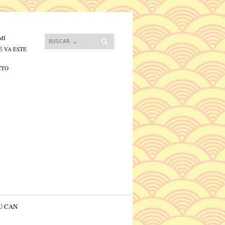
 contenido.
Buscar
MÍ
É VA ESTE
CTO
U CAN