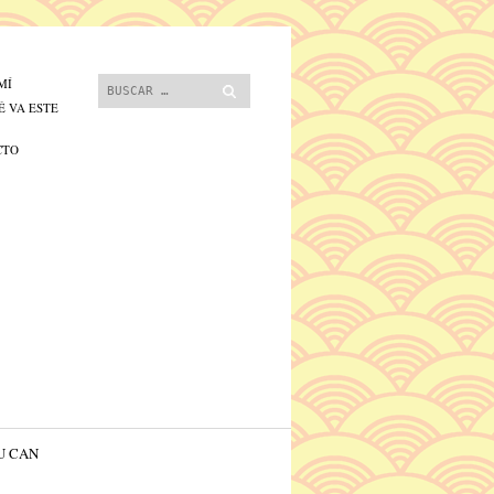
 contenido.
Buscar
MÍ
É VA ESTE
CTO
U CAN