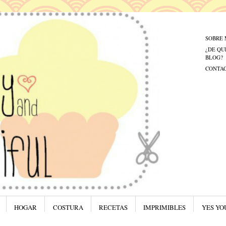
Menú
Saltar al
SOBRE 
¿DE QU
BLOG?
CONTA
HOGAR
COSTURA
RECETAS
IMPRIMIBLES
YES YO