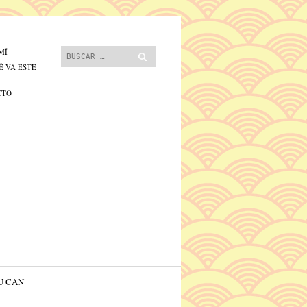
 contenido.
Buscar
MÍ
É VA ESTE
CTO
U CAN