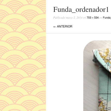
Funda_ordenador1
703 × 534
Funda
Publicado
marzo 2, 2014
en
en
← ANTERIOR