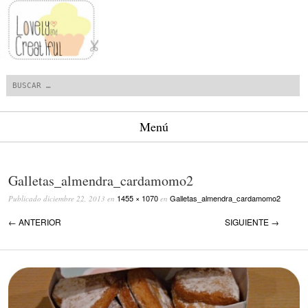
Buscar
Menú
Saltar al contenido.
Galletas_almendra_cardamomo2
1455 × 1070
Galletas_almendra_cardamomo2
Publicado
diciembre 22, 2013
en
en
← ANTERIOR
SIGUIENTE →