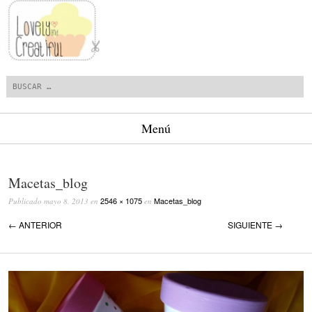
Buscar
Menú
Saltar al contenido.
Macetas_blog
2546 × 1075
Macetas_blog
Publicado
mayo 8, 2013
en
en
← ANTERIOR
SIGUIENTE →