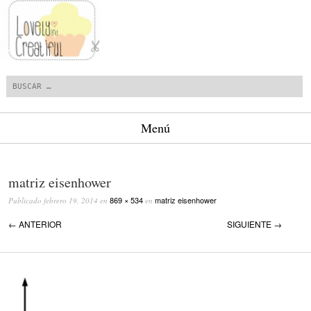
Buscar
Menú
Saltar al contenido.
matriz eisenhower
869 × 534
matriz eisenhower
Publicado
febrero 19, 2014
en
en
← ANTERIOR
SIGUIENTE →