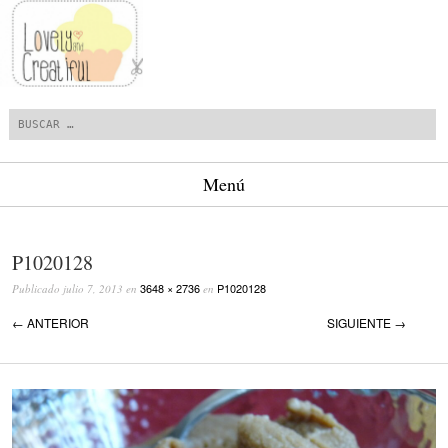
Buscar
Menú
Saltar al contenido.
P1020128
3648 × 2736
P1020128
Publicado
julio 7, 2013
en
en
← ANTERIOR
SIGUIENTE →