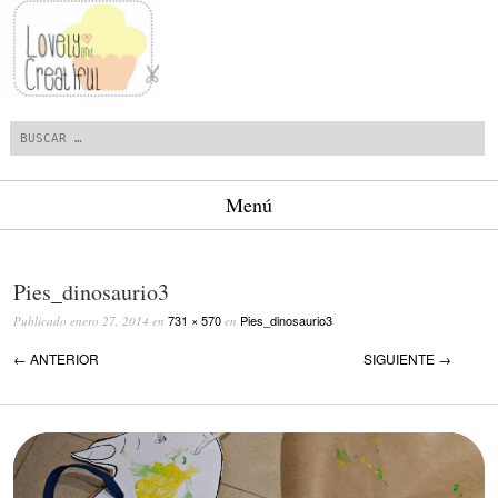
Buscar
Menú
Saltar al contenido.
Pies_dinosaurio3
731 × 570
Pies_dinosaurio3
Publicado
enero 27, 2014
en
en
← ANTERIOR
SIGUIENTE →