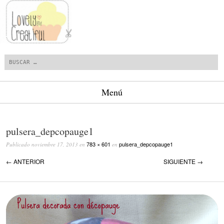
Buscar
Menú
Saltar al contenido.
pulsera_depcopauge1
783 × 601
pulsera_depcopauge1
Publicado
noviembre 17, 2013
en
en
← ANTERIOR
SIGUIENTE →