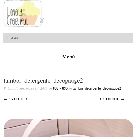
Buscar
Menú
Saltar al contenido.
tambor_detergente_decopauge2
838 × 630
tambor_detergente_decopauge2
Publicado
noviembre 17, 2013
en
en
← ANTERIOR
SIGUIENTE →