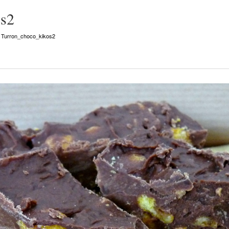
os2
Turron_choco_kikos2
n