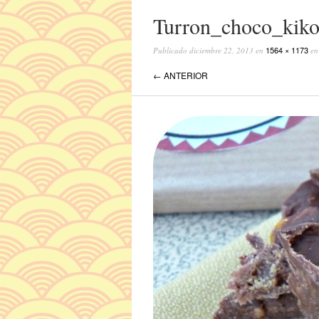
Turron_choco_kik
1564 × 1173
Publicado
diciembre 22, 2013
en
e
← ANTERIOR