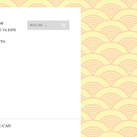
 contenido.
Buscar
MÍ
É VA ESTE
CTO
U CAN