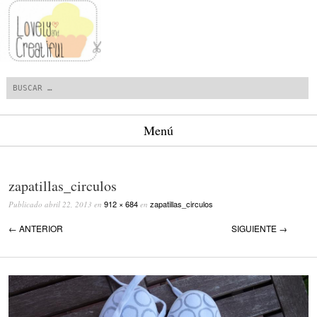
Buscar
Menú
Saltar al contenido.
zapatillas_circulos
912 × 684
zapatillas_circulos
Publicado
abril 22, 2013
en
en
← ANTERIOR
SIGUIENTE →