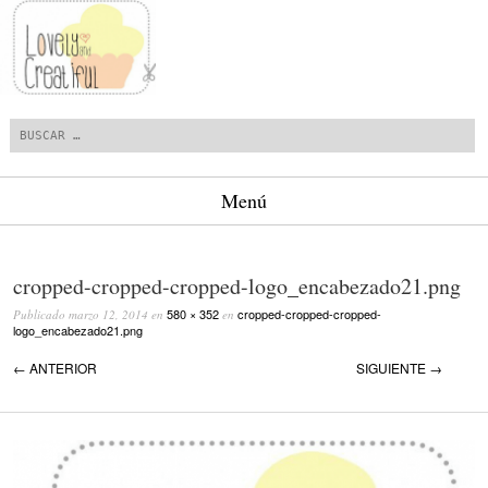
Buscar
Menú
Saltar al contenido.
cropped-cropped-cropped-logo_encabezado21.png
580 × 352
cropped-cropped-cropped-
Publicado
marzo 12, 2014
en
en
logo_encabezado21.png
← ANTERIOR
SIGUIENTE →