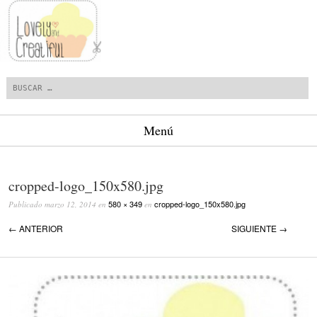
Buscar
Menú
Saltar al contenido.
cropped-logo_150x580.jpg
580 × 349
cropped-logo_150x580.jpg
Publicado
marzo 12, 2014
en
en
← ANTERIOR
SIGUIENTE →