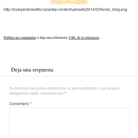
http://lovelyandcreatiful.local/wp-content/uploads/2014/03/fondo_blog.png
Publica un comentario
o deja una referencia:
URL de la referencia
.
Deja una respuesta
Tu dirección de correo electrónico no será publicada.
Los campos
obligatorios están marcados con
*
Comentario
*