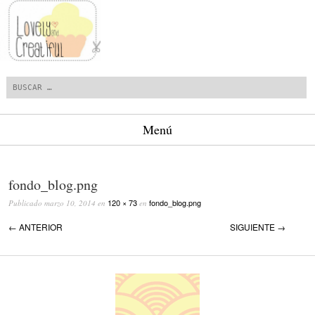
Buscar
Menú
Saltar al contenido.
fondo_blog.png
120 × 73
fondo_blog.png
Publicado
marzo 10, 2014
en
en
← ANTERIOR
SIGUIENTE →