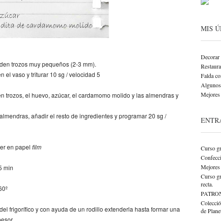
MIS 
Decorar 
eden trozos muy pequeños (2-3 mm).
Restaurar
 el vaso y triturar 10 sg / velocidad 5
Falda co
Algunos 
Mejores 
 en trozos, el huevo, azúcar, el cardamomo molido y las almendras y
 almendras, añadir el resto de ingredientes y programar 20 sg /
ENTR
ver en papel
film
Curso gr
Confecci
Mejores 
15 min
Curso gr
recta.
60º
PATRO
Colecció
el frigorífico y con ayuda de un rodillo extenderla hasta formar una
de Plane
esor.