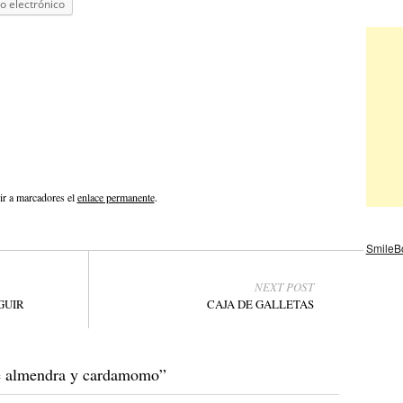
o electrónico
ir a marcadores el
enlace permanente
.
SmileB
NEXT POST
GUIR
CAJA DE GALLETAS
e almendra y cardamomo
”