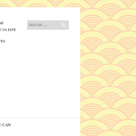
 contenido.
Buscar
MÍ
É VA ESTE
CTO
U CAN