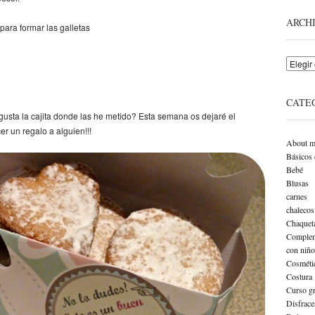
ARCH
para formar las galletas
Archivo
CATE
 gusta la cajita donde las he metido? Esta semana os dejaré el
er un regalo a alguien!!!
About m
Básicos 
Bebé
Blusas
carnes
chalecos
Chaquet
Complem
con niño
Cosméti
Costura
Curso gr
Disfrace