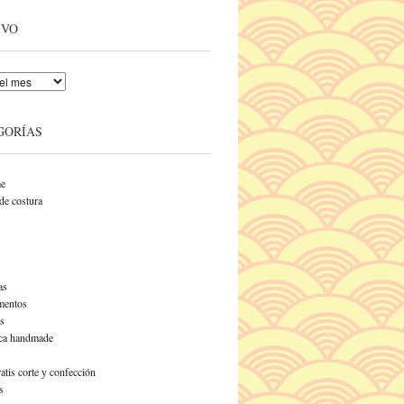
IVO
GORÍAS
e
de costura
as
entos
s
ca handmade
atis corte y confección
s