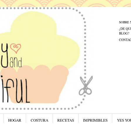
Menú
Saltar al
SOBRE 
¿DE QU
BLOG?
CONTA
HOGAR
COSTURA
RECETAS
IMPRIMIBLES
YES YO