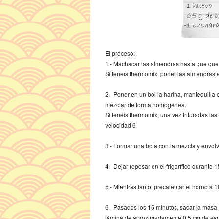
El proceso:
1.- Machacar las almendras hasta que qu
Si tenéis thermomix, poner las almendras en
2.- Poner en un bol la harina, mantequilla
mezclar de forma homogénea.
Si tenéis thermomix, una vez trituradas las
velocidad 6
3.- Formar una bola con la mezcla y envol
4.- Dejar reposar en el frigorífico durante 
5.- Mientras tanto, precalentar el horno a 1
6.- Pasados los 15 minutos, sacar la masa d
lámina de aproximadamente 0.5 cm de esp