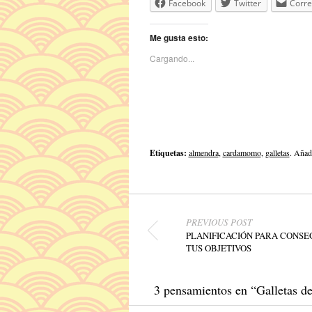
Facebook
Twitter
Corre
Me gusta esto:
Cargando...
Etiquetas:
almendra
,
cardamomo
,
galletas
. Añad
Navegador de artículos
PREVIOUS POST
PLANIFICACIÓN PARA CONSE
TUS OBJETIVOS
3 pensamientos en “
Galletas d