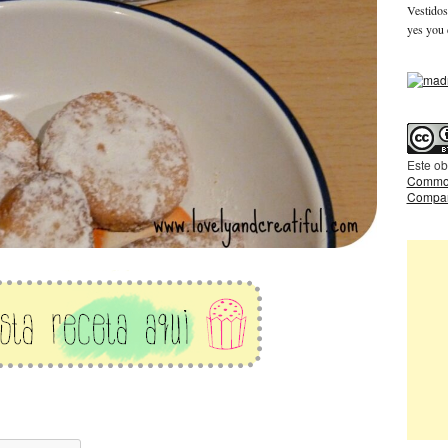
Vestidos
yes you 
Este ob
Common
Compart