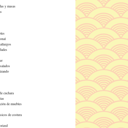
as y masas
as
les
ional
allazgos
dades
er
 salados
izando
de cuchara
ias
ción de muebles
sicos de costura
orized