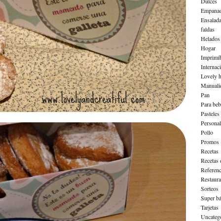
Dulces
Empanad
Ensalad
faldas
Helados
Hogar
Imprimib
Internac
Lovely h
Manuali
Pan
Para beb
Pasteles
Personal
Pollo
Promos
Recetas
Recetas 
Referenc
Restaura
Sorteos
Super bá
Tarjetas
Uncateg