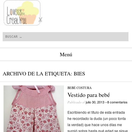
Buscar
Menú
Saltar al contenido.
ARCHIVO DE LA ETIQUETA:
BIES
BEBÉ
/
COSTURA
Vestido para bebé
julio 30, 2013
8 comentarios
Publicado el
•
Escribiendo el título de esta entrada
he recordado la duda (un poco tonta
la verdad) que hace unos días me
surgió sobre hasta qué edad se sigue