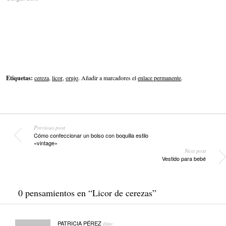
Etiquetas:
cereza
,
licor
,
orujo
. Añadir a marcadores el
enlace permanente
.
Previous post
Cómo confeccionar un bolso con boquilla estilo
«vintage»
Next post
Vestido para bebé
0 pensamientos en “
Licor de cerezas
”
PATRICIA PÉREZ
dijo: