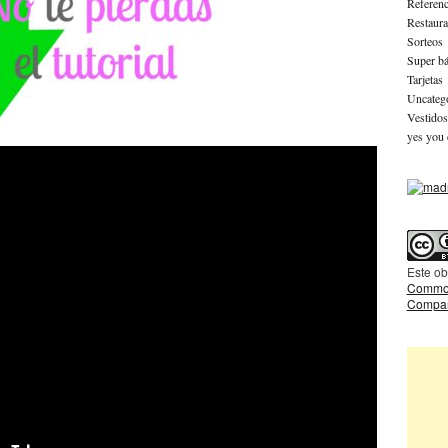
Referenc
Restaura
Sorteos
Super bá
Tarjetas
Uncateg
Vestidos
yes you 
Este ob
Common
Compart