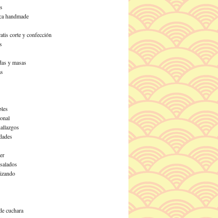
s
ca handmade
atis corte y confección
s
as y masas
as
les
ional
allazgos
dades
er
 salados
izando
de cuchara