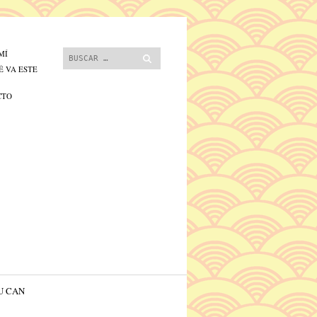
 contenido.
Buscar
MÍ
É VA ESTE
CTO
U CAN