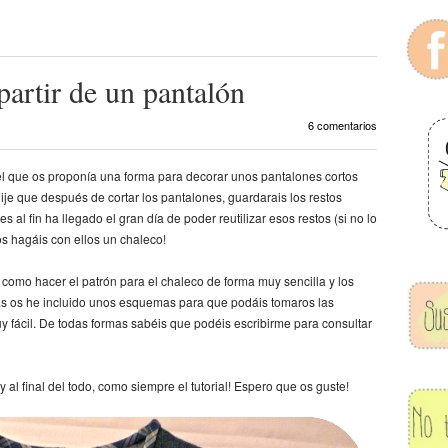
artir de un pantalón
6 comentarios
 el que os proponía una forma para decorar unos pantalones cortos
ije que después de cortar los pantalones, guardarais los restos
al fin ha llegado el gran día de poder reutilizar esos restos (si no lo
s hagáis con ellos un chaleco!
o como hacer el patrón para el chaleco de forma muy sencilla y los
s os he incluido unos esquemas para que podáis tomaros las
 fácil. De todas formas sabéis que podéis escribirme para consultar
 al final del todo, como siempre el tutorial! Espero que os guste!