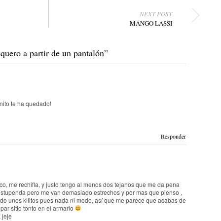
NEXT POST
MANGO LASSI
quero a partir de un pantalón
”
m
nito te ha quedado!
Responder
o, me rechifla, y justo tengo al menos dos tejanos que me da pena
tá estupenda pero me van demasiado estrechos y por mas que pienso ,
ido unos kilitos pues nada ni modo, así que me parece que acabas de
ar sitio tonto en el armario
 jeje