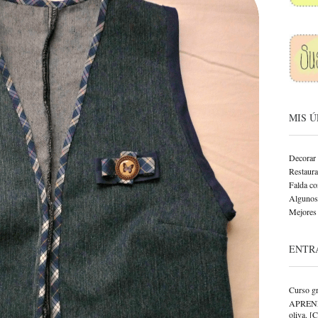
MIS 
Decorar 
Restaurar
Falda co
Algunos 
Mejores 
ENTR
Curso gr
APRENDE 
oliva. [