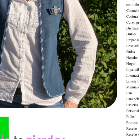
con niño
Cosméti
Costura
Curso gr
Disfrace
Dulces
Empanad
Ensalad
faldas
Helados
Hogar
Imprimib
Internac
Lovely h
Manuali
Pan
Para beb
Pasteles
Personal
Pollo
Promos
Recetas
Recetas 