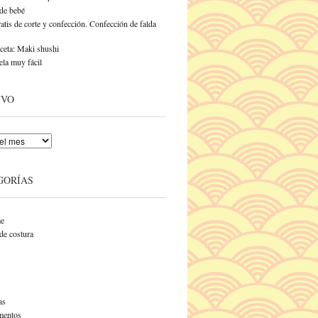
de bebé
atis de corte y confección. Confección de falda
ceta: Maki shushi
ela muy fácil
IVO
GORÍAS
e
de costura
as
entos