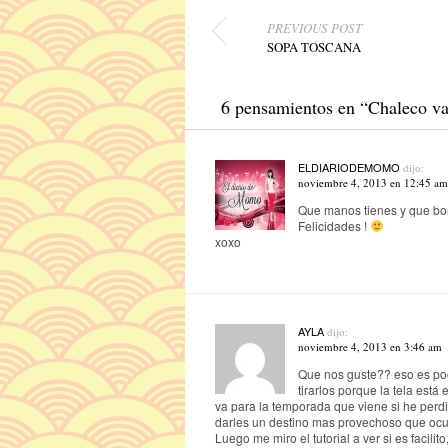
Navegador de artículos
PREVIOUS POST
SOPA TOSCANA
6 pensamientos en “
Chaleco va
ELDIARIODEMOMO
dijo:
noviembre 4, 2013 en 12:45 a
Que manos tienes y que bo
Felicidades !
xoxo
AYLA
dijo:
noviembre 4, 2013 en 3:46 am
Que nos guste?? eso es poc
tirarlos porque la tela es
va para la temporada que viene si he perd
darles un destino mas provechoso que ocup
Luego me miro el tutorial a ver si es facilito,