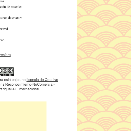
ias
ción de muebles
sicos de costura
orized
can
ra está bajo una
licencia de Creative
s Reconocimiento-NoComercial-
irIgual 4.0 Internacional
.