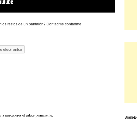
ar los restos de un pantalón? Contadme contadme!
o electrónico
r a marcadores el
enlace permanente
.
SmileB