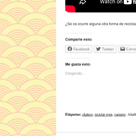
¿Se os ocurre alguna otra forma de recicl
Comparte esto:
Facebook
Twitter
Corre
Me gusta esto:
Cargando...
Etiquetas:
chaleco
,
reciclar ropa
,
vaquero
. Añadi