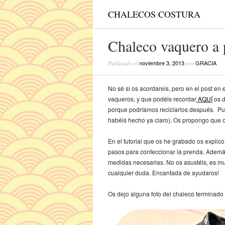
CHALECOS
/
COSTURA
Chaleco vaquero a p
noviembre 3, 2013
GRACIA
Publicado el
por
No sé si os acordareis, pero en el post en
vaqueros, y que podéis recordar
AQUÍ
os d
porque podríamos reciclarlos después. Pues 
habéis hecho ya claro). Os propongo que o
En el tutorial que os he grabado os explic
pasos para confeccionar la prenda. Ademá
medidas necesarias. No os asustéis, es muy
cualquier duda. Encantada de ayudaros!
Os dejo alguna foto del chaleco terminado y