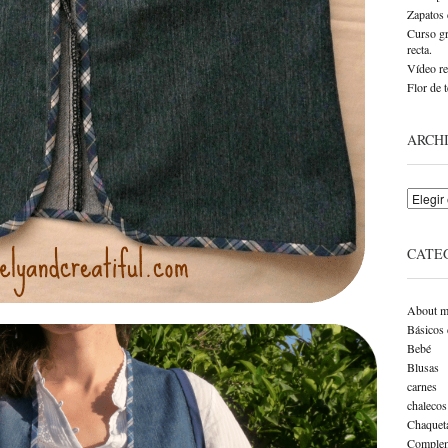
Zapatos 
Curso gr
recta.
Vídeo re
Flor de t
ARCH
Archivo
CATE
About m
Básicos 
Bebé
Blusas
carnes
chalecos
Chaquet
Complem