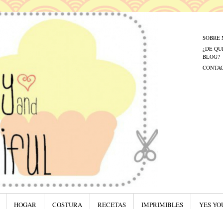
Menú
Saltar al
SOBRE 
¿DE QU
BLOG?
CONTA
HOGAR
COSTURA
RECETAS
IMPRIMIBLES
YES YO