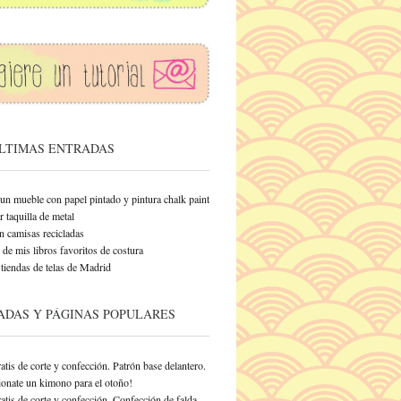
ÚLTIMAS ENTRADAS
un mueble con papel pintado y pintura chalk paint
 taquilla de metal
n camisas recicladas
de mis libros favoritos de costura
tiendas de telas de Madrid
ADAS Y PÁGINAS POPULARES
atis de corte y confección. Patrón base delantero.
onate un kimono para el otoño!
atis de corte y confección. Confección de falda