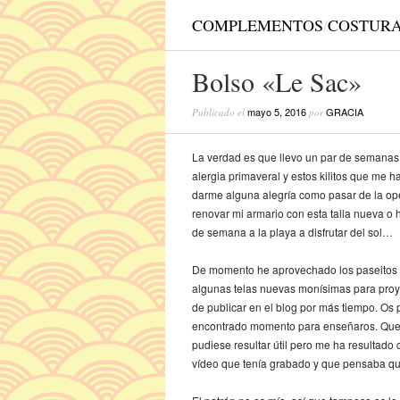
COMPLEMENTOS
/
COSTUR
Bolso «Le Sac»
mayo 5, 2016
GRACIA
Publicado el
por
La verdad es que llevo un par de semanas 
alergia primaveral y estos kilitos que me
darme alguna alegría como pasar de la ope
renovar mi armario con esta talla nueva o h
de semana a la playa a disfrutar del sol…
De momento he aprovechado los paseitos m
algunas telas nuevas monísimas para proy
de publicar en el blog por más tiempo. Os 
encontrado momento para enseñaros. Querí
pudiese resultar útil pero me ha resultad
vídeo que tenía grabado y que pensaba qu