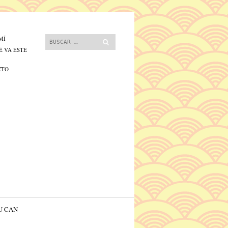
 contenido.
Buscar
MÍ
É VA ESTE
CTO
U CAN