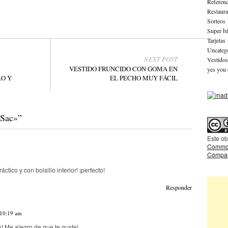
Referenc
Restaura
Sorteos
Super bá
Tarjetas
Uncateg
NEXT POST
Vestidos
VESTIDO FRUNCIDO CON GOMA EN
yes you 
LO Y
EL PECHO MUY FÁCIL
 Sac»
”
Este ob
Common
Compart
ctico y con bolsillo interior! ¡perfecto!
Responder
 10:19 am
! Me alegro de que te guste!