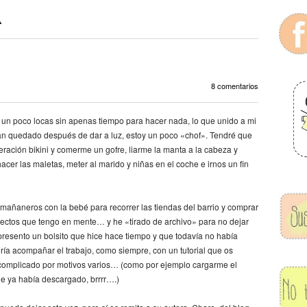
A
8 comentarios
un poco locas sin apenas tiempo para hacer nada, lo que unido a mi
 han quedado después de dar a luz, estoy un poco «chof». Tendré que
ración bikini y comerme un gofre, liarme la manta a la cabeza y
acer las maletas, meter al marido y niñas en el coche e irnos un fin
añaneros con la bebé para recorrer las tiendas del barrio y comprar
ectos que tengo en mente… y he «tirado de archivo» para no dejar
presento un bolsito que hice hace tiempo y que todavía no había
a acompañar el trabajo, como siempre, con un tutorial que os
o complicado por motivos varios… (como por ejemplo cargarme el
e ya había descargado, brrrr….)