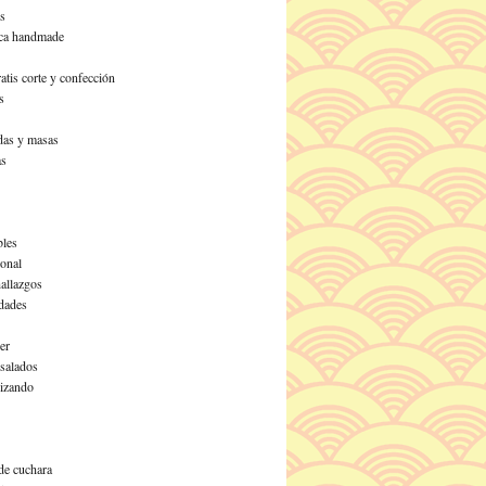
s
ca handmade
atis corte y confección
s
as y masas
as
les
ional
allazgos
dades
er
 salados
izando
de cuchara