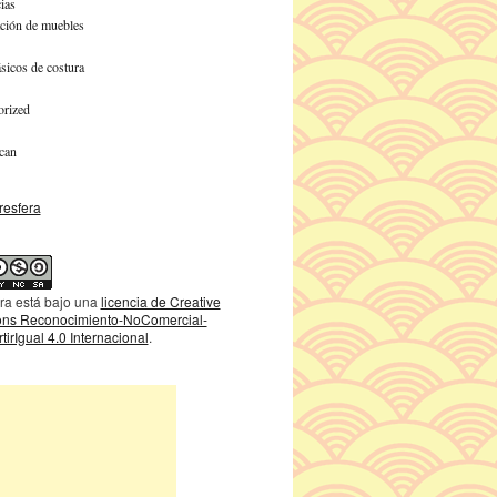
ias
ción de muebles
sicos de costura
orized
can
ra está bajo una
licencia de Creative
s Reconocimiento-NoComercial-
irIgual 4.0 Internacional
.