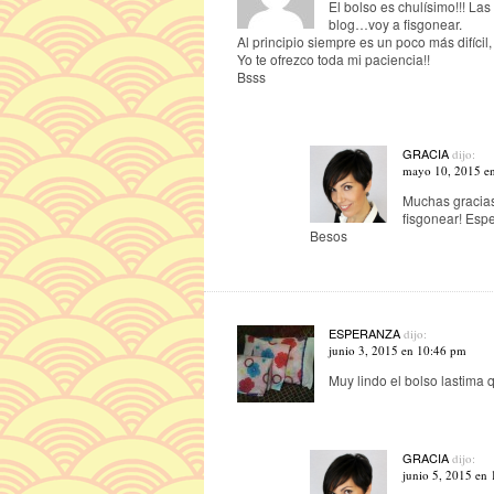
El bolso es chulísimo!!! La
blog…voy a fisgonear.
Al principio siempre es un poco más difícil
Yo te ofrezco toda mi paciencia!!
Bsss
GRACIA
dijo:
mayo 10, 2015 e
Muchas gracias
fisgonear! Espe
Besos
ESPERANZA
dijo:
junio 3, 2015 en 10:46 pm
Muy lindo el bolso lastima 
GRACIA
dijo:
junio 5, 2015 en