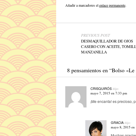
Añadir a marcadores el
enlace permanente
.
Navegador de artículos
PREVIOUS POST
DESMAQUILLADOR DE OJOS
CASERO CON ACEITE, TOMIL
MANZANILLA
8 pensamientos en “
Bolso «Le
CRISQUIRÓS
dijo:
mayo 7, 2015 en 7:33 pm
¡Me encanta! es precioso, prá
GRACIA
dijo:
mayo 8, 2015 en
Muchas gracias