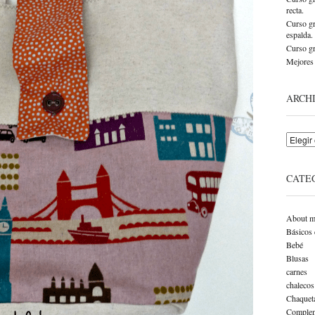
recta.
Curso gr
espalda.
Curso gr
Mejores 
ARCH
Archivo
CATE
About m
Básicos 
Bebé
Blusas
carnes
chalecos
Chaquet
Complem