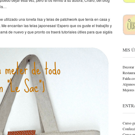
puedo dejar esta vez, pero sí os remito a su autora, Charo, del blog
éis…
e utilizado una loneta lisa y telas de patchwork que tenía en casa y
. Me encantan las telas japonesas! Espero que os guste el trabajito y
má de nuevo y que pronto os traerá tutoriales útiles para que sigáis
MIS 
Decorar 
Restaurar
Falda co
Algunos 
Mejores 
ENTR
Curso gr
Confecci
Curso gr