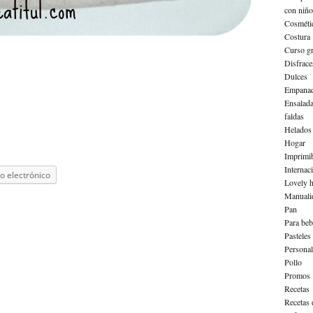
con niño
Cosméti
Costura
Curso gr
Disfrace
Dulces
Empanad
Ensalad
faldas
Helados
Hogar
Imprimib
Internac
o electrónico
Lovely h
Manuali
Pan
Para beb
Pasteles
Personal
Pollo
Promos
Recetas
Recetas 