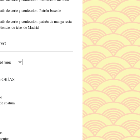
atis de corte y confección. Patrón base de
atis de corte y confección: patrón de manga recta
tiendas de telas de Madrid
IVO
GORÍAS
e
de costura
as
entos