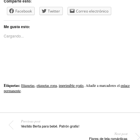
Comparte esto:
Facebook
Twitter
Correo electrónico
Me gusta esto:
Cargando...
Etiquetas:
Etiquetas
,
etiquetas ropa
,
imprimible gratis
. Añadir a marcadores el
enlace
permanente
.
Previous post
Vestido Berta para bebé. Patrón gratis!
Next post
Flores de tela románticas