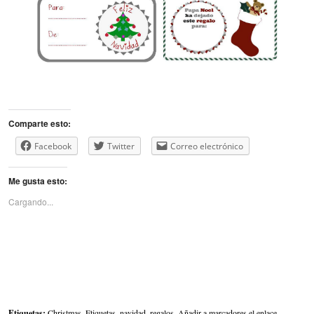
Comparte esto:
Facebook
Twitter
Correo electrónico
Me gusta esto:
Cargando...
Etiquetas:
Christmas
,
Etiquetas
,
navidad
,
regalos
. Añadir a marcadores el
enlace