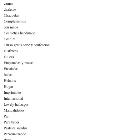
carnes
chalecos
Chaquetas
Complementos
con niños
Cosmética handmade
Costura
Curso gratis corte y confección
Disfraces
Dulces
Empanadas y masas
Ensaladas
faldas
Helados
Hogar
Imprimibles
Internacional
Lovely hallazgos
Manualidades
Pan
Para beber
Pasteles salados
Personalizando
Pollo