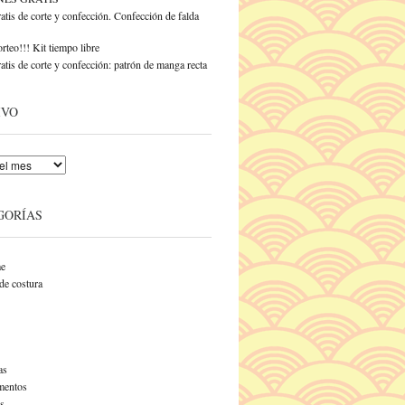
atis de corte y confección. Confección de falda
rteo!!! Kit tiempo libre
atis de corte y confección: patrón de manga recta
IVO
GORÍAS
e
de costura
as
entos
s