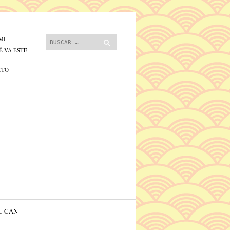
 contenido.
Buscar
MÍ
É VA ESTE
CTO
U CAN