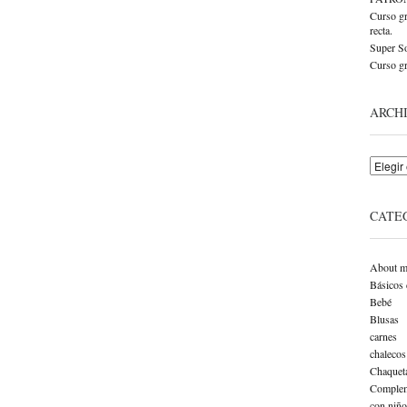
Curso gr
recta.
Super So
Curso gr
ARCH
Archivo
CATE
About m
Básicos 
Bebé
Blusas
carnes
chalecos
Chaquet
Complem
con niño