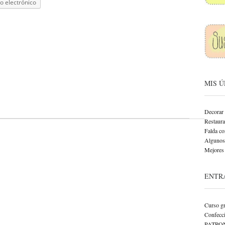
o electrónico
MIS 
Decorar 
Restaurar
Falda co
Algunos 
Mejores 
ENTR
Curso gr
Confecci
PATRO