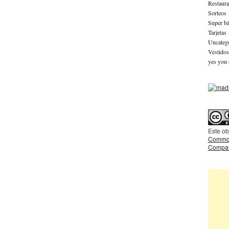
Restaura
Sorteos
Super bá
Tarjetas
Uncateg
Vestidos
yes you 
Este ob
Common
Compart