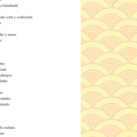
ca handmade
atis corte y confección
s
as y masas
as
les
ional
allazgos
dades
er
 salados
izando
de cuchara
ias