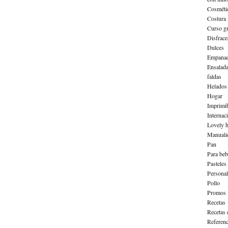
Cosméti
Costura
Curso gr
Disfrace
Dulces
Empanad
Ensalad
faldas
Helados
Hogar
Imprimib
Internac
Lovely h
Manuali
Pan
Para beb
Pasteles
Personal
Pollo
Promos
Recetas
Recetas 
Referenc