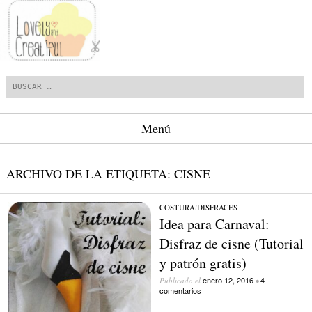
Buscar
Menú
Saltar al contenido.
ARCHIVO DE LA ETIQUETA:
CISNE
COSTURA
/
DISFRACES
Idea para Carnaval:
Disfraz de cisne (Tutorial
y patrón gratis)
enero 12, 2016
4
Publicado el
•
comentarios