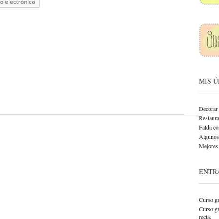
o electrónico
MIS 
Decorar 
Restaurar
Falda co
Algunos 
Mejores 
ENTR
Curso gr
Curso gr
recta.