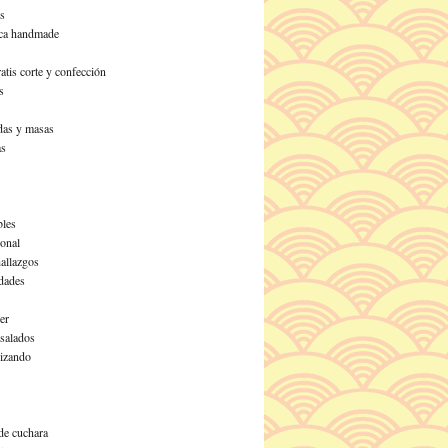
s
ca handmade
atis corte y confección
s
as y masas
as
les
ional
allazgos
dades
er
 salados
izando
de cuchara