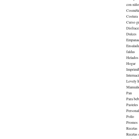
con niño
Cosméti
Costura
Curso gr
Disfrace
Dulces
Empanad
Ensalad
faldas
Helados
Hogar
Imprimib
Internac
Lovely h
Manuali
Pan
Para beb
Pasteles
Personal
Pollo
Promos
Recetas
Recetas 