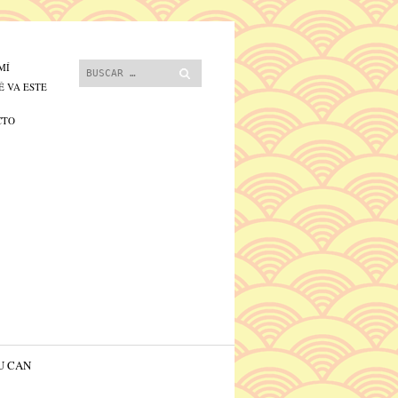
 contenido.
Buscar
MÍ
É VA ESTE
CTO
U CAN