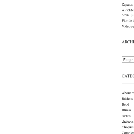
Zapatos 
APRENDE 
oliva. [
Flor de t
Vídeo re
ARCH
Archivo
CATE
About m
Básicos 
Bebé
Blusas
carnes
chalecos
Chaquet
Complem