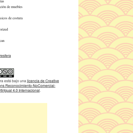
ias
ción de muebles
sicos de costura
orized
can
ra está bajo una
licencia de Creative
s Reconocimiento-NoComercial-
irIgual 4.0 Internacional
.