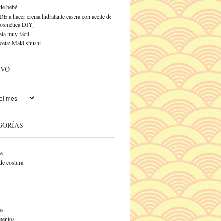
de bebé
a hacer crema hidratante casera con aceite de
Cosmética DIY]
ela muy fácil
ceta: Maki shushi
IVO
GORÍAS
e
de costura
as
entos