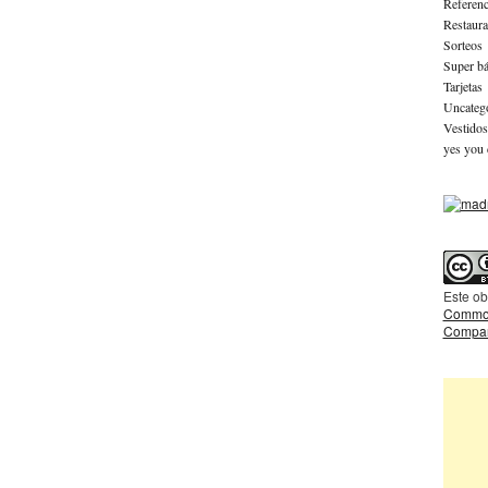
Referenc
Restaura
Sorteos
Super bá
Tarjetas
Uncateg
Vestidos
yes you 
Este ob
Common
Compart