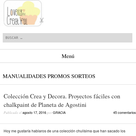
Buscar
Menú
Saltar al contenido.
MANUALIDADES
/
PROMOS
/
SORTEOS
Colección Crea y Decora. Proyectos fáciles con
chalkpaint de Planeta de Agostini
agosto 17, 2016
GRACIA
45 comentarios
Publicado el
por
Hoy me gustaría hablaros de una colección chulísima que han sacado los