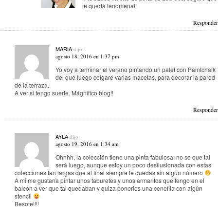
te queda fenomenal!
Responder
MARIA
dijo:
agosto 18, 2016 en 1:37 pm
Yo voy a terminar el verano pintando un palet con Paintchalk
del que luego colgaré varias macetas, para decorar la pared
de la terraza.
A ver si tengo suerte. Mágnífico blog!!
Responder
AYLA
dijo:
agosto 19, 2016 en 1:34 am
Ohhhh, la colección tiene una pinta fabulosa, no se que tal
será luego, aunque estoy un poco desilusionada con estas
colecciones tan largas que al final siempre te quedas sin algún número
A mi me gustaría pintar unos taburetes y unos armaritos que tengo en el
balcón a ver que tal quedaban y quiza ponerles una cenefita con algún
stencil
Besote!!!!