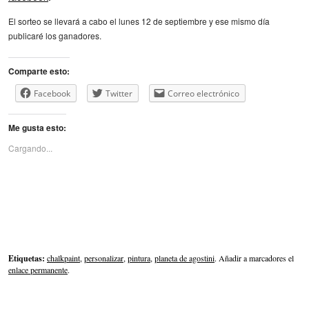
El sorteo se llevará a cabo el lunes 12 de septiembre y ese mismo día
publicaré los ganadores.
Comparte esto:
Facebook
Twitter
Correo electrónico
Me gusta esto:
Cargando...
Etiquetas:
chalkpaint
,
personalizar
,
pintura
,
planeta de agostini
. Añadir a marcadores el
enlace permanente
.