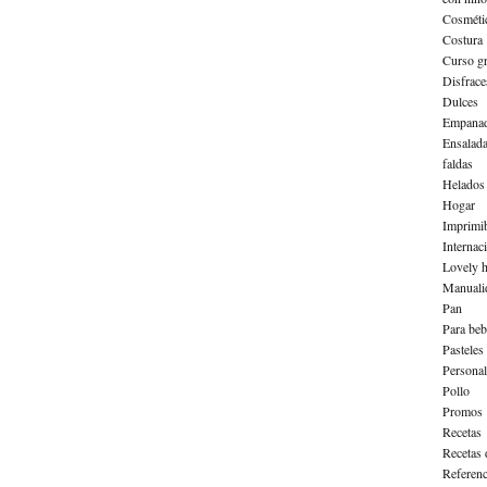
Cosméti
Costura
Curso gr
Disfrace
Dulces
Empanad
Ensalad
faldas
Helados
Hogar
Imprimib
Internac
Lovely h
Manuali
Pan
Para beb
Pasteles
Personal
Pollo
Promos
Recetas
Recetas 
Referenc