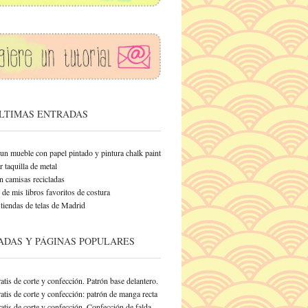
ÚLTIMAS ENTRADAS
un mueble con papel pintado y pintura chalk paint
 taquilla de metal
n camisas recicladas
de mis libros favoritos de costura
tiendas de telas de Madrid
ADAS Y PÁGINAS POPULARES
atis de corte y confección. Patrón base delantero.
atis de corte y confección: patrón de manga recta
atis de corte y confección. Confección de falda