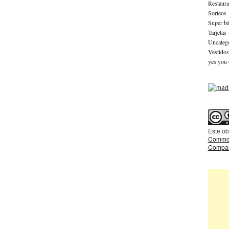
Restaura
Sorteos
Super bá
Tarjetas
Uncateg
Vestidos
yes you 
Este ob
Common
Compart