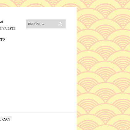
 contenido.
Buscar
MÍ
É VA ESTE
CTO
U CAN