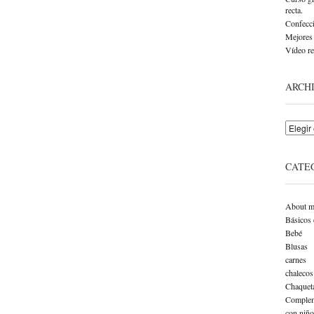
recta.
Confecci
Mejores 
Vídeo re
ARCH
Archivo
CATE
About m
Básicos 
Bebé
Blusas
carnes
chalecos
Chaquet
Complem
con niño