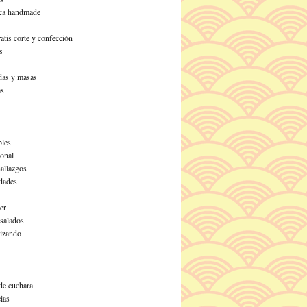
ca handmade
atis corte y confección
s
as y masas
as
les
ional
allazgos
dades
er
 salados
izando
de cuchara
ias