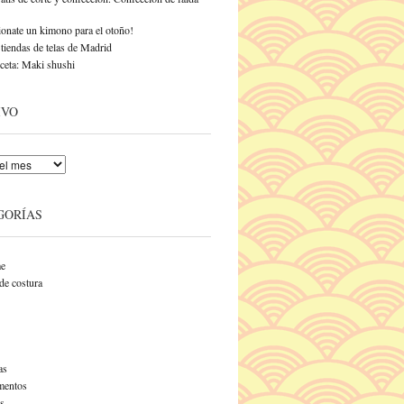
onate un kimono para el otoño!
tiendas de telas de Madrid
ceta: Maki shushi
IVO
GORÍAS
e
de costura
as
entos
s