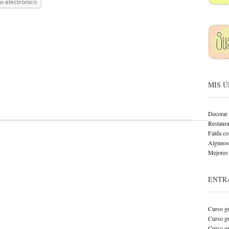
o electrónico
MIS 
Decorar 
Restaurar
Falda co
Algunos 
Mejores 
ENTR
Curso gr
Curso gr
Curso gr