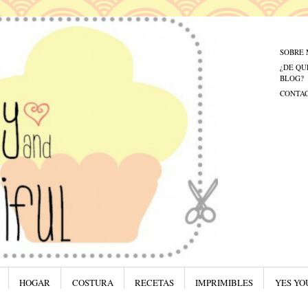
Menú
Saltar al
SOBRE 
¿DE QU
BLOG?
CONTA
HOGAR
COSTURA
RECETAS
IMPRIMIBLES
YES YO