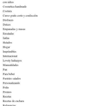
con niños
Cosmética handmade
Costura
Curso gratis corte y confección
Disfraces
Dulces
Empanadas y masas
Ensaladas
faldas
Helados
Hogar
Imprimibles
Internacional
Lovely hallazgos
Manualidades
Pan
Para beber
Pasteles salados
Personalizando
Pollo
Promos
Recetas
Recetas de cuchara
Referencias