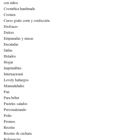
con niños
Cosmética handmade
Costura
Curso gratis corte y confección
Disfraces
Dulces
Empanadas y masas
Ensaladas
faldas
Helados
Hogar
Imprimibles
Internacional
Lovely hallazgos
Manualidades
Pan
Para beber
Pasteles salados
Personalizando
Pollo
Promos
Recetas
Recetas de cuchara
Referencias