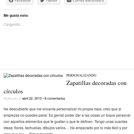
Facebook
Twitter
Correo electrónico
Me gusta esto:
Cargando...
PERSONALIZANDO
Zapatillas decoradas con
círculos
abril 22, 2013
8 comentarios
Publicado el
•
He descubierto que me encanta personalizar mi propia ropa, creo que si
empiezas no puedes parar. Es genial poder dar a las cosas un toque personal
con aquellos elementos que te gustan o que te definen. Tengo unas cuantas
ideas; flores, tachuelas, dibujos varios… He empezado por lo más fácil y por
algo que me …
Sigue leyendo
→