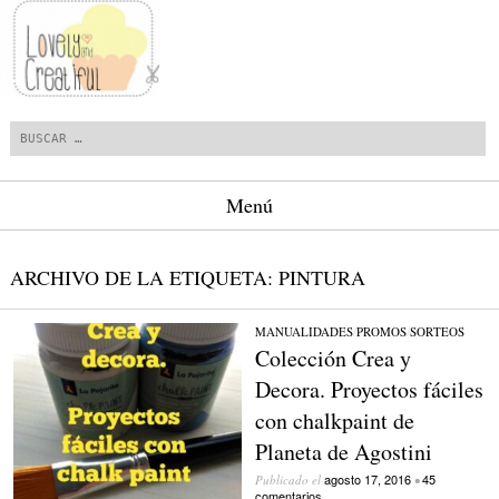
Buscar
Menú
Saltar al contenido.
ARCHIVO DE LA ETIQUETA:
PINTURA
MANUALIDADES
/
PROMOS
/
SORTEOS
Colección Crea y
Decora. Proyectos fáciles
con chalkpaint de
Planeta de Agostini
agosto 17, 2016
45
Publicado el
•
comentarios