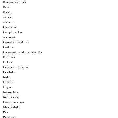
Básicos de costura
Bebé
Blusas
carnes
chalecos
Chaquetas
Complementos
con niños
Cosmética handmade
Costura
Curso gratis corte y confección
Disfraces
Dulces
Empanadas y masas
Ensaladas
faldas
Helados
Hogar
Imprimibles
Internacional
Lovely hallazgos
Manualidades
Pan
Para beber