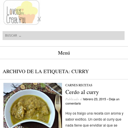
Buscar
Menú
Saltar al contenido.
ARCHIVO DE LA ETIQUETA:
CURRY
CARNES
/
RECETAS
Cerdo al curry
febrero 23, 2015
Deja un
Publicado el
•
comentario
Hoy os traigo una receta con aroma y
sabor exótico. Un cerdo al curry que
nada tiene que envidiar al que se