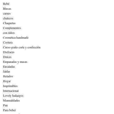
Bebé
Blusas
carnes
chalecos
Chaquetas
Complementos
con niños
Cosmética handmade
Costura
Curso gratis corte y confección
Disfraces
Dulces
Empanadas y masas
Ensaladas
faldas
Helados
Hogar
Imprimibles
Internacional
Lovely hallazgos
Manualidades
Pan
Para beber