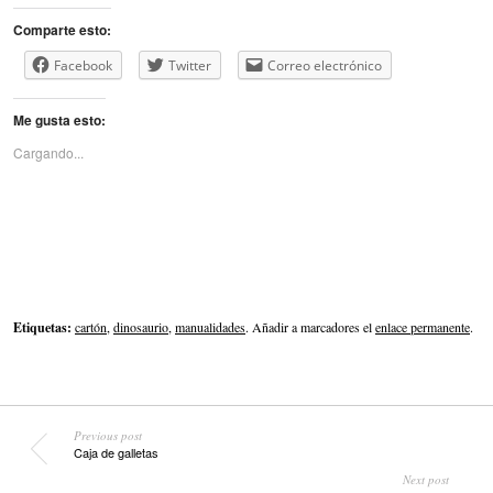
Comparte esto:
Facebook
Twitter
Correo electrónico
Me gusta esto:
Cargando...
Etiquetas:
cartón
,
dinosaurio
,
manualidades
. Añadir a marcadores el
enlace permanente
.
Previous post
Caja de galletas
Next post