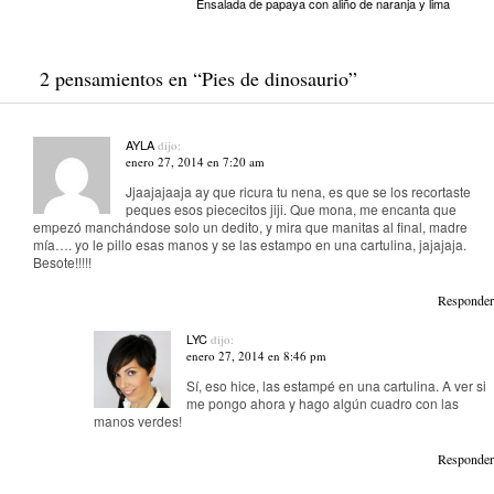
Ensalada de papaya con aliño de naranja y lima
2 pensamientos en “
Pies de dinosaurio
”
AYLA
dijo:
enero 27, 2014 en 7:20 am
Jjaajajaaja ay que ricura tu nena, es que se los recortaste
peques esos piececitos jiji. Que mona, me encanta que
empezó manchándose solo un dedito, y mira que manitas al final, madre
mía…. yo le pillo esas manos y se las estampo en una cartulina, jajajaja.
Besote!!!!!
Responder
LYC
dijo:
enero 27, 2014 en 8:46 pm
Sí, eso hice, las estampé en una cartulina. A ver si
me pongo ahora y hago algún cuadro con las
manos verdes!
Responder