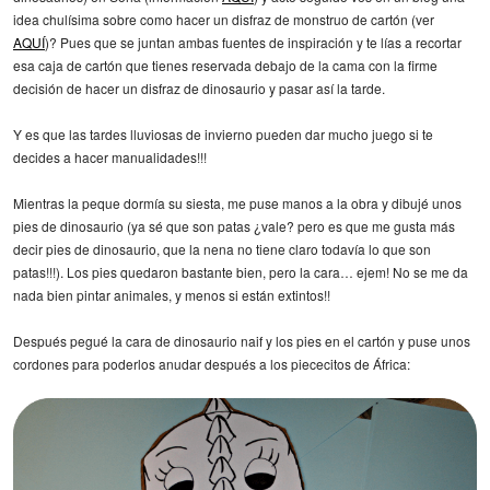
idea chulísima sobre como hacer un disfraz de monstruo de cartón (ver
AQUÍ
)? Pues que se juntan ambas fuentes de inspiración y te lías a recortar
esa caja de cartón que tienes reservada debajo de la cama con la firme
decisión de hacer un disfraz de dinosaurio y pasar así la tarde.
Y es que las tardes lluviosas de invierno pueden dar mucho juego si te
decides a hacer manualidades!!!
Mientras la peque dormía su siesta, me puse manos a la obra y dibujé unos
pies de dinosaurio (ya sé que son patas ¿vale? pero es que me gusta más
decir pies de dinosaurio, que la nena no tiene claro todavía lo que son
patas!!!). Los pies quedaron bastante bien, pero la cara… ejem! No se me da
nada bien pintar animales, y menos si están extintos!!
Después pegué la cara de dinosaurio naif y los pies en el cartón y puse unos
cordones para poderlos anudar después a los piececitos de África: