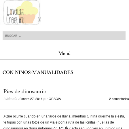
Buscar
Menú
Saltar al contenido.
CON NIÑOS
/
MANUALIDADES
Pies de dinosaurio
enero 27, 2014
GRACIA
2 comentarios
Publicado el
por
¿Qué ocurre cuando en una tarde de lluvia, mientras tu niña duerme la siesta,
te topas con unas fotos de un viaje por la ruta de las icnitas (huellas de
dinosaurios) en Soria (información
AQUÍ
) y acto seguido ves en un blog una