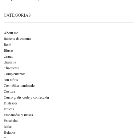
CATEGORÍAS
About me
Básicos de costura
Bebé
Blusas
carnes
chalecos
Chaquetas
Complementos
con niños
Cosmética handmade
Costura
Curso gratis corte y confección
Disfraces
Dulces
Empanadas y masas
Ensaladas
faldas
Helados
Hogar