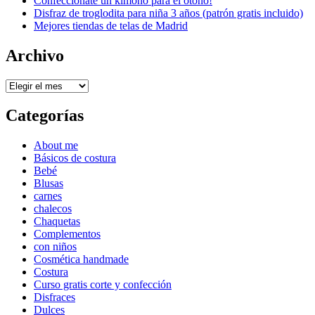
Confeccionate un kimono para el otoño!
Disfraz de troglodita para niña 3 años (patrón gratis incluido)
Mejores tiendas de telas de Madrid
Archivo
Archivo
Categorías
About me
Básicos de costura
Bebé
Blusas
carnes
chalecos
Chaquetas
Complementos
con niños
Cosmética handmade
Costura
Curso gratis corte y confección
Disfraces
Dulces