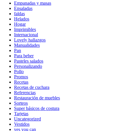
Empanadas y masas
Ensaladas
faldas
Helados
Hogar
Imprimibles
Internacional
Lovely hallazgos
Manualidades
Pan
Para beber
Pasteles salados
Personalizando
Pollo
Promos
Recetas
Recetas de cuchara
Referencias
Restauración de muebles
Sorteos
Super básicos de costura
Tarjetas
Uncategorized
Vestidos
yes you can