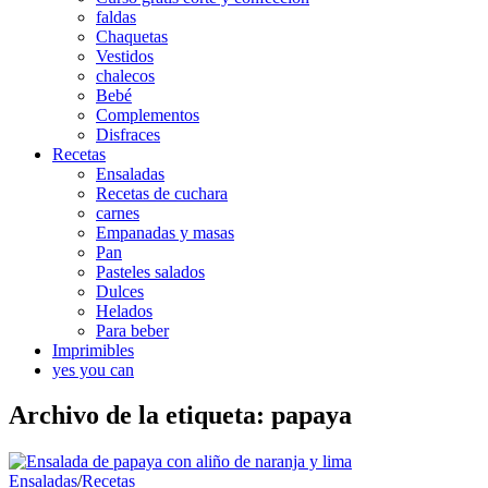
faldas
Chaquetas
Vestidos
chalecos
Bebé
Complementos
Disfraces
Recetas
Ensaladas
Recetas de cuchara
carnes
Empanadas y masas
Pan
Pasteles salados
Dulces
Helados
Para beber
Imprimibles
yes you can
Archivo de la etiqueta:
papaya
Ensaladas
/
Recetas